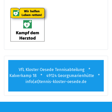
VfL Kloster Oesede Tennisabteilung *
Kalverkamp 18 * 49124 Georgsmarienhütte *
info(at)tennis-kloster-oesede.de